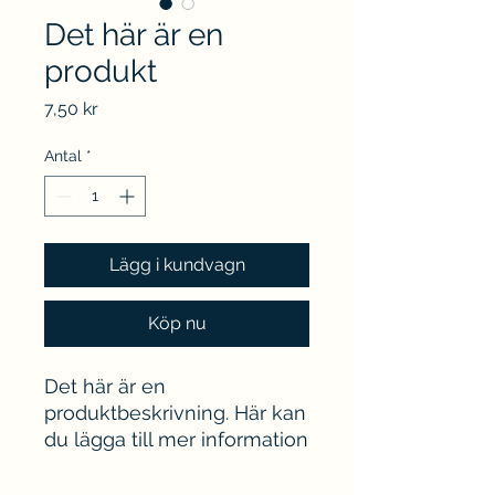
Det här är en
produkt
Pris
7,50 kr
Antal
*
Lägg i kundvagn
Köp nu
Det här är en 
produktbeskrivning. Här kan 
du lägga till mer information 
om produkten, som 
storlekar, material, skötsel- 