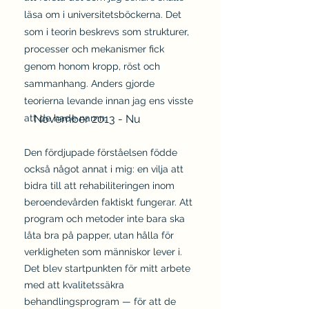
läsa om i universitetsböckerna. Det
som i teorin beskrevs som strukturer,
processer och mekanismer fick
genom honom kropp, röst och
sammanhang. Anders gjorde
teorierna levande innan jag ens visste
att de hade namn.
November 2013 - Nu
Den fördjupade förståelsen födde
också något annat i mig: en vilja att
bidra till att rehabiliteringen inom
beroendevården faktiskt fungerar. Att
program och metoder inte bara ska
låta bra på papper, utan hålla för
verkligheten som människor lever i.
Det blev startpunkten för mitt arbete
med att kvalitetssäkra
behandlingsprogram — för att de