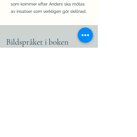
som kommer eft
er Anders ska mötas
av insatser som verkligen gör skillnad.
Bildspråket i boken
Bilderna i den här boken är skapade i
neo‑noir‑stil därför att den fångar den
känsla som stannat kvar inom mig från de
miljöer jag arbetat i. Neo‑noir förenar
mörker och ljus, precis som människorna
och situationerna jag mött – där utsatthet,
överlevnad och hopp ofta existerar
samtidigt.
De starka skuggorna och färgkontrasterna
gör det möjligt att gestalta inre konflikter
utan att bilderna blir sensationella eller
avhumaniserande. I stället lyfter de fram
det mänskliga: kampen, ambivalensen,