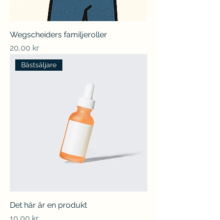
Wegscheiders familjeroller
Pris
20,00 kr
Bästsäljare
Det här är en produkt
Pris
10,00 kr